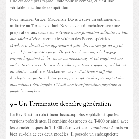
Elle est donc plus rapide. Faite pour le combat, elle est une
véritable machine de compétition.
Pour incarner Grace, Mackenzie Davis a suivi un entraînement
militaire au Texas avec Jack Nevils avant d’enchaîner avec une
préparation aux cascades.
« Grace a une formation militaire en tant
que soldat d’élite
, raconte le vétéran des Forces spéciales.
Mackenzie devait donc apprendre à faire des choses qu’un agent
spécial ferait intuitivement. De petites choses dans le langage
corporel ajoutent de la valeur au personnage et lui confèrent une
authenticité viscérale. »
« Je voulais me tenir comme un soldat ou
un athlète
, confirme Mackenzie Davis.
J’ai trouvé difficile
d’adopter la posture d’une personne ayant un dos puissant et des
abdominaux développés. C’était une transformation physique et
mentale complète. »
9 – Un Terminator dernière génération
Le Rev-9 est un robot tueur beaucoup plus sophistiqué que les
versions précédentes. Il combine des aspects du T-800 original avec
les caractéristiques du T-1000 découvert dans
Terminator 2
mais va
bien au-delà de ces deux modèles. Il possède un endosquelette