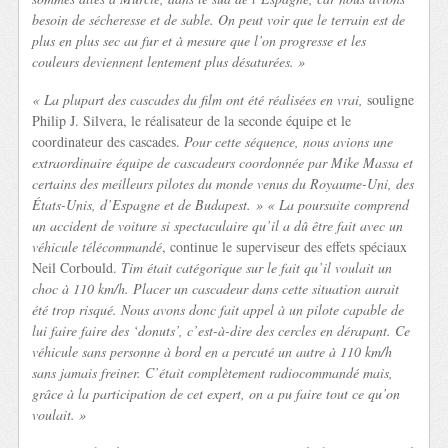
besoin de sécheresse et de sable. On peut voir que le terrain est de
plus en plus sec au fur et à mesure que l’on progresse et les
couleurs deviennent lentement plus désaturées. »
« La plupart des cascades du film ont été réalisées en vrai,
souligne
Philip J. Silvera, le réalisateur de la seconde équipe et le
coordinateur des cascades.
Pour cette séquence, nous avions une
extraordinaire équipe de cascadeurs coordonnée par Mike Massa et
certains des meilleurs pilotes du monde venus du Royaume-Uni, des
États-Unis, d’Espagne et de Budapest. » « La poursuite comprend
un accident de voiture si spectaculaire qu’il a dû être fait avec un
véhicule télécommandé
, continue le superviseur des effets spéciaux
Neil Corbould.
Tim était catégorique sur le fait qu’il voulait un
choc à 110 km/h. Placer un cascadeur dans cette situation aurait
été trop risqué. Nous avons donc fait appel à un pilote capable de
lui faire faire des ‘donuts’, c’est-à-dire des cercles en dérapant. Ce
véhicule sans personne à bord en a percuté un autre à 110 km/h
sans jamais freiner. C’était complètement radiocommandé mais,
grâce à la participation de cet expert, on a pu faire tout ce qu’on
voulait. »