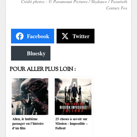
Crédit photos : © Paramount Pictures / Skydance / Twentieth
Century Fox
Facebook
Twitter
Bluesky
POUR ALLER PLUS LOIN :
Alien, le huitième
25 choses à savoir sur
passager ou l’histoire
Mission : Impossible –
d’un film
Fallout