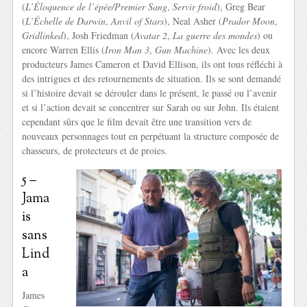
(
L’Éloquence de l’épée/Premier Sang
,
Servir froid
), Greg Bear
(
L’Échelle de Darwin
,
Anvil of Stars
), Neal Asher (
Prador Moon
,
Gridlinked
), Josh Friedman (
Avatar 2
,
La guerre des mondes
) ou
encore Warren Ellis (
Iron Man 3
,
Gun Machine
). Avec les deux
producteurs James Cameron et David Ellison, ils ont tous réfléchi à
des intrigues et des retournements de situation. Ils se sont demandé
si l’histoire devait se dérouler dans le présent, le passé ou l’avenir
et si l’action devait se concentrer sur Sarah ou sur John. Ils étaient
cependant sûrs que le film devait être une transition vers de
nouveaux personnages tout en perpétuant la structure composée de
chasseurs, de protecteurs et de proies.
5 –
Jama
is
sans
Lind
a
James