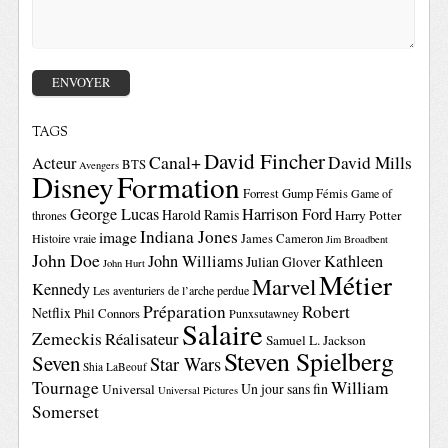
TAGS
David Fincher
Canal+
David Mills
Acteur
BTS
Avengers
Disney
Formation
Forrest Gump
Fémis
Game of
George Lucas
Harrison Ford
Harold Ramis
Harry Potter
thrones
Indiana Jones
image
Histoire vraie
James Cameron
Jim Broadbent
John Doe
John Williams
Kathleen
Julian Glover
John Hurt
Métier
Marvel
Kennedy
Les aventuriers de l’arche perdue
Préparation
Robert
Netflix
Phil Connors
Punxsutawney
Salaire
Zemeckis
Réalisateur
Samuel L. Jackson
Steven Spielberg
Seven
Star Wars
Shia LaBeouf
Tournage
William
Un jour sans fin
Universal
Universal Pictures
Somerset