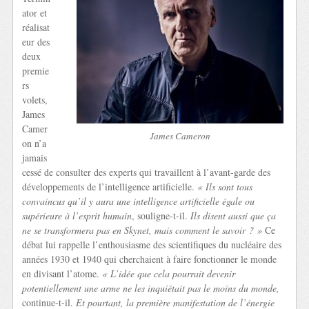
ator et
réalisat
eur des
deux
premie
rs
volets,
James
Camer
James Cameron
on n’a
jamais
cessé de consulter des experts qui travaillent à l’avant-garde des
développements de l’intelligence artificielle.
« Ils sont tous
convaincus qu’il y aura une intelligence artificielle égale ou
supérieure à l’esprit humain
, souligne-t-il.
Ils disent aussi que ça
ne se transformera pas en Skynet, mais comment le savoir ? »
Ce
débat lui rappelle l’enthousiasme des scientifiques du nucléaire des
années 1930 et 1940 qui cherchaient à faire fonctionner le monde
en divisant l’atome.
« L’idée que cela pourrait devenir
potentiellement une arme ne les inquiétait pas le moins du monde,
continue-t-il.
Et pourtant, la première manifestation de l’énergie