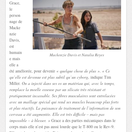
Grace,
le
person
nage de
Macke
nzie
Davis,
est
humain
Mackenzie Davis et Natalia Reyes
e mais
elle a
été améliorée, pour devenir
« quelque chose de plus »
.
« Ce
qu’elle est devenue est plus subtil qu’un cyborg
, indique Tim
Miller.
On a injecté dans ses os un matériau qui, avec le temps,
remplace la moelle osseuse par un silicate très résistant et
pratiquement incassable. Ses fibres musculaires sont entrelacées
avec un maillage spécial qui rend ses muscles beaucoup plus forts
et plus réactifs. La puissance de traitement de l’information de son
cerveau a été augmentée. Elle est très difficile – mais pas
impossible – à blesser. »
Grace a des parties mécaniques dans le
corps mais elle n’est pas aussi lourde que le T-800 ou le Rev-9.