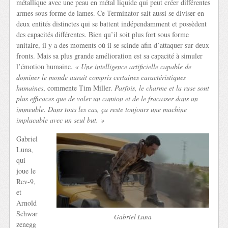
métallique avec une peau en métal liquide qui peut créer différentes
armes sous forme de lames. Ce Terminator sait aussi se diviser en
deux entités distinctes qui se battent indépendamment et possèdent
des capacités différentes. Bien qu’il soit plus fort sous forme
unitaire, il y a des moments où il se scinde afin d’attaquer sur deux
fronts. Mais sa plus grande amélioration est sa capacité à simuler
l’émotion humaine.
« Une intelligence artificielle capable de
dominer le monde aurait compris certaines caractéristiques
humaines
, commente Tim Miller.
Parfois, le charme et la ruse sont
plus efficaces que de voler un camion et de le fracasser dans un
immeuble. Dans tous les cas, ça reste toujours une machine
implacable avec un seul but. »
Gabriel
Luna,
qui
joue le
Rev-9,
et
Arnold
Schwar
Gabriel Luna
zenegg