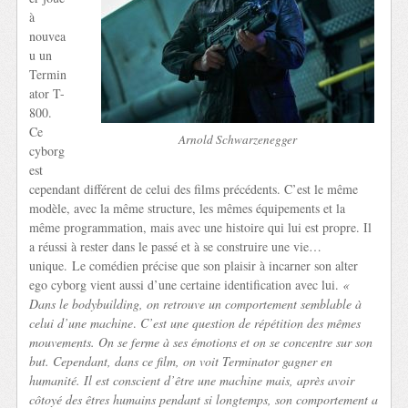
à
nouvea
u un
Termin
ator T-
800.
Ce
Arnold Schwarzenegger
cyborg
est
cependant différent de celui des films précédents. C’est le même
modèle, avec la même structure, les mêmes équipements et la
même programmation, mais avec une histoire qui lui est propre. Il
a réussi à rester dans le passé et à se construire une vie…
unique. Le comédien précise que son plaisir à incarner son alter
ego cyborg vient aussi d’une certaine identification avec lui.
«
Dans le bodybuilding, on retrouve un comportement semblable à
celui d’une machine
.
C’est une question de répétition des mêmes
mouvements. On se ferme à ses émotions et on se concentre sur son
but. Cependant, dans ce film, on voit Terminator gagner en
humanité. Il est conscient d’être une machine mais, après avoir
côtoyé des êtres humains pendant si longtemps, son comportement a