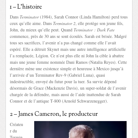
1 – L’histoire
Dans
Terminator
(1984), Sarah Connor (Linda Hamilton) perd tous
ceux qu’elle aime. Dans
Terminator 2
, elle protège son jeune fils,
John, du mieux qu’elle peut. Quand
Terminator : Dark Fate
commence, près de 30 ans se sont écoulés. Sarah est brisée. Malgré
tous ses sacrifices, l’avenir n’a pas changé comme elle l’avait
espéré. Elle a détruit Skynet mais une autre intelligence artificielle
l’a remplacée, Légion. Ce n’est plus elle ni John la cible à abattre
mais une jeune femme nommée Dani Ramos (Natalia Reyes). Cette
dernière mène une existence simple et heureuse à Mexico jusqu’à
l’arrivée d’un Terminator Rev-9 (Gabriel Luna), quasi
indestructible, envoyé du futur pour la tuer. Sa survie dépend
désormais de Grace (Mackenzie Davis), un super-soldat de l’avenir
chargée de la défendre, mais aussi de l’aide inattendue de Sarah
Connor et de l’antique T-800 (Arnold Schwarzenegger).
2 – James Cameron, le producteur
Créateu
r du
Termin