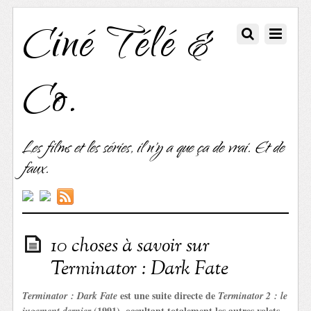
Ciné Télé &
Co.
Les films et les séries, il n'y a que ça de vrai. Et de
faux.
10 choses à savoir sur
Terminator : Dark Fate
est une suite directe de
Terminator : Dark Fate
Terminator 2 : le
(1991), occultant totalement les autres volets
jugement dernier