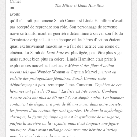
Camer
Tim Miller et Linda Hamilton
on
avoue
qu’il n’aurait pas ramené Sarah Connor si Linda Hamilton n’avait
pas accepté de reprendre son rôle. Son personnage de serveuse
naïve se transformant en guerrière déterminée à sauver son fils du
Terminator original – à une époque où les héros d’action étaient
quasi exclusivement masculins – a fait de l’actrice une icône du
cinéma. La Sarah de
Dark Fate
est plus âgée, peut-être plus sage,
mais surtout bien plus en colère. Linda Hamilton était prête à
explorer ces nouvelles facettes.
« Même si des films d’action
récents tels que
Wonder Woman
et
Captain Marvel
mettent en
vedette des protagonistes féminines, Sarah Connor reste
définitivement à part
, remarque James Cameron.
Combien de ces
héroïnes ont plus de 40 ans ? La liste est très courte. Combien
d’entre elles ont plus de 60 ans ? C’est simple : zéro. Les hommes
continuent de dégainer à près de 80 ans mais, dans notre société,
les femmes d’un certain âge sont ignorées. Or, dans la mythologie
classique, la figure féminine âgée est la gardienne de la sagesse,
parfois la sorcière ou la voyante, mais c’est toujours une figure
puissante. Nous avons mélangé cela avec une héroïne d’action
musclée et cela donne du jamais vu. »