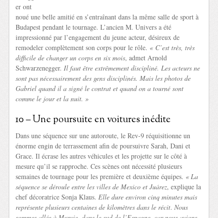
er ont
noué une belle amitié en s’entraînant dans la même salle de sport à
Budapest pendant le tournage. L’ancien M. Univers a été
impressionné par l’engagement du jeune acteur, désireux de
remodeler complètement son corps pour le rôle.
« C’est très, très
difficile de changer un corps en six mois
, admet Arnold
Schwarzenegger.
Il faut être extrêmement discipliné. Les acteurs ne
sont pas nécessairement des gens disciplinés. Mais les photos de
Gabriel quand il a signé le contrat et quand on a tourné sont
comme le jour et la nuit. »
10 – Une poursuite en voitures inédite
Dans une séquence sur une autoroute, le Rev-9 réquisitionne un
énorme engin de terrassement afin de poursuivre Sarah, Dani et
Grace. Il écrase les autres véhicules et les projette sur le côté à
mesure qu’il se rapproche. Ces scènes ont nécessité plusieurs
semaines de tournage pour les première et deuxième équipes.
« La
séquence se déroule entre les villes de Mexico et Juárez
, explique la
chef décoratrice Sonja Klaus.
Elle dure environ cinq minutes mais
représente plusieurs centaines de kilomètres dans le récit
.
Nous
sommes allés à Murcie, dans le sud de l’Espagne, car nous avions