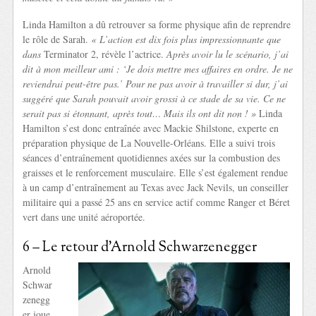
Linda Hamilton a dû retrouver sa forme physique afin de reprendre
le rôle de Sarah.
« L’action est dix fois plus impressionnante que
dans
Terminator 2, révèle l’actrice.
Après avoir lu le scénario, j’ai
dit à mon meilleur ami : ‘Je dois mettre mes affaires en ordre. Je ne
reviendrai peut-être pas.’ Pour ne pas avoir à travailler si dur, j’ai
suggéré que Sarah pouvait avoir grossi à ce stade de sa vie. Ce ne
serait pas si étonnant, après tout… Mais ils ont dit non ! »
Linda
Hamilton s’est donc entraînée avec Mackie Shilstone, experte en
préparation physique de La Nouvelle-Orléans. Elle a suivi trois
séances d’entraînement quotidiennes axées sur la combustion des
graisses et le renforcement musculaire. Elle s’est également rendue
à un camp d’entraînement au Texas avec Jack Nevils, un conseiller
militaire qui a passé 25 ans en service actif comme Ranger et Béret
vert dans une unité aéroportée.
6 – Le retour d’Arnold Schwarzenegger
Arnold
Schwar
zenegg
er joue