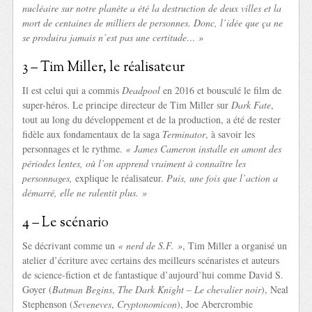
nucléaire sur notre planète a été la destruction de deux villes et la
mort de centaines de milliers de personnes. Donc, l’idée que ça ne
se produira jamais n’est pas une certitude… »
3 – Tim Miller, le réalisateur
Il est celui qui a commis
Deadpool
en 2016 et bousculé le film de
super-héros. Le principe directeur de Tim Miller sur
Dark Fate
,
tout au long du développement et de la production, a été de rester
fidèle aux fondamentaux de la saga
Terminator
, à savoir les
personnages et le rythme.
« James Cameron installe en amont des
périodes lentes, où l’on apprend vraiment à connaître les
personnages,
explique le réalisateur.
Puis, une fois que l’action a
démarré, elle ne ralentit plus. »
4 – Le scénario
Se décrivant comme un
« nerd de S.F. »
, Tim Miller a organisé un
atelier d’écriture avec certains des meilleurs scénaristes et auteurs
de science-fiction et de fantastique d’aujourd’hui comme David S.
Goyer (
Batman Begins
,
The Dark Knight – Le chevalier noir
), Neal
Stephenson (
Seveneves
,
Cryptonomicon
), Joe Abercrombie