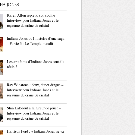
ANA JONES
Karen Allen reprend son souffle –
Interview pour Indiana Jones et le
royaume du crâne de cristal
Indiana Jones ou l’histoire d’une saga
– Partie 3 : Le Temple maudit
Les artefacts d’Indiana Jones sont-ils
réels ?
Ray Winstone : doux, dur et dingue –
Interview pour Indiana Jones et le
royaume du crâne de cristal
Shia LaBeouf a la fureur de jouer –
Interview pour Indiana Jones et le
royaume du crâne de cristal
Harrison Ford : « Indiana Jones ne va