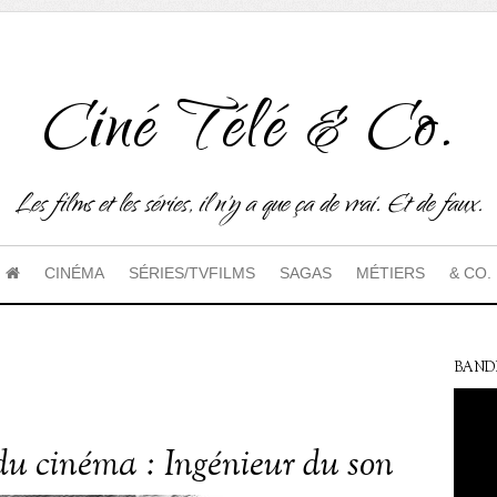
Ciné Télé & Co.
Les films et les séries, il n'y a que ça de vrai. Et de faux.
CINÉMA
SÉRIES/TVFILMS
SAGAS
MÉTIERS
& CO.
BAND
du cinéma : Ingénieur du son