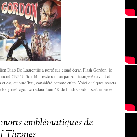
lien Dino De Laurentiis a porté sur grand écran Flash Gordon, le
mond (1934). Son film reste unique par son étrangeté devant et
a et est, aujourd’hui, considéré comme culte. Voici quelques secrets
e long métrage. La restauration 4K de Flash Gordon sort en vidéo
 morts emblématiques de
f Thrones