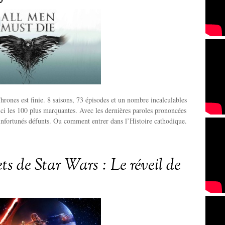
rones est finie. 8 saisons, 73 épisodes et un nombre incalculables
ci les 100 plus marquantes. Avec les dernières paroles prononcées
 infortunés défunts. Ou comment entrer dans l’Histoire cathodique.
ets de Star Wars : Le réveil de