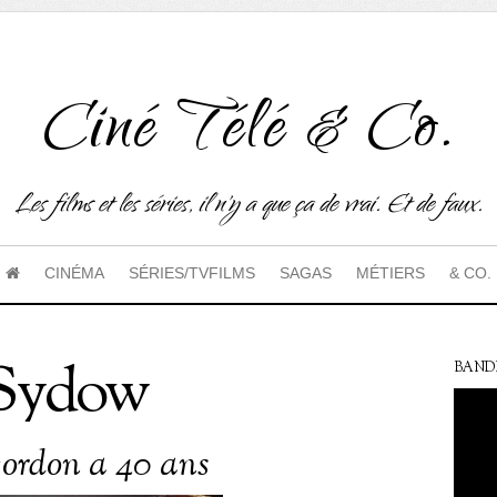
Ciné Télé & Co.
Les films et les séries, il n'y a que ça de vrai. Et de faux.
CINÉMA
SÉRIES/TVFILMS
SAGAS
MÉTIERS
& CO.
Sydow
BAND
ordon a 40 ans