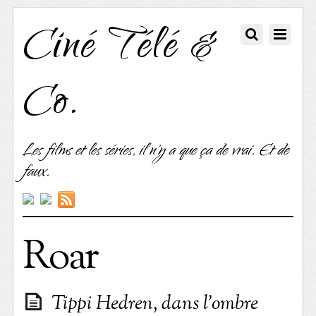
Ciné Télé &
Co.
Les films et les séries, il n'y a que ça de vrai. Et de
faux.
Roar
Tippi Hedren, dans l’ombre