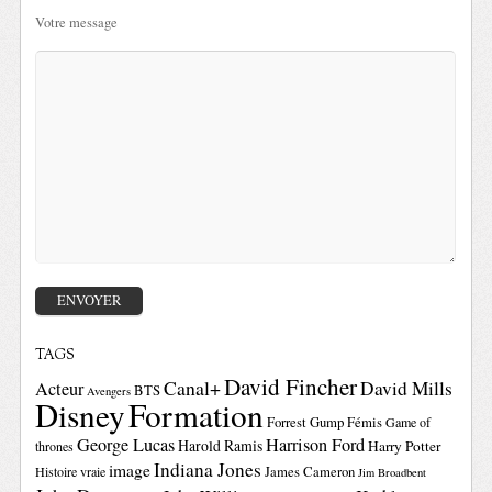
Votre message
TAGS
David Fincher
Canal+
David Mills
Acteur
BTS
Avengers
Disney
Formation
Forrest Gump
Fémis
Game of
George Lucas
Harrison Ford
Harold Ramis
Harry Potter
thrones
Indiana Jones
image
Histoire vraie
James Cameron
Jim Broadbent