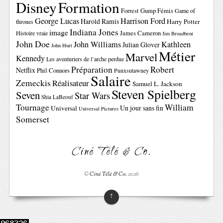
Disney
Formation
Forrest Gump
Fémis
Game of
George Lucas
Harrison Ford
Harold Ramis
Harry Potter
thrones
Indiana Jones
image
Histoire vraie
James Cameron
Jim Broadbent
John Doe
John Williams
Kathleen
Julian Glover
John Hurt
Métier
Marvel
Kennedy
Les aventuriers de l’arche perdue
Préparation
Robert
Netflix
Phil Connors
Punxsutawney
Salaire
Zemeckis
Réalisateur
Samuel L. Jackson
Steven Spielberg
Seven
Star Wars
Shia LaBeouf
Tournage
William
Un jour sans fin
Universal
Universal Pictures
Somerset
Ciné Télé & Co.
©
Ciné Télé & Co.
2026
↑