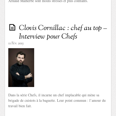
Arnaud Malherbe sont moins stressés et plus confiants.
Clovis Cornillac : chef au top –
Interview pour Chefs
11 Fév. 2015
Dans la série Chefs, il incarne un chef implacable qui mène sa
brigade de cuistots à la baguette. Leur point commun : l’amour du
travail bien fait.