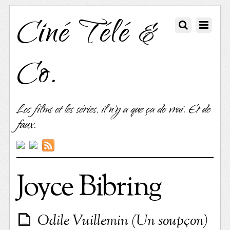
Ciné Télé &
Co.
Les films et les séries, il n'y a que ça de vrai. Et de
faux.
Joyce Bibring
Odile Vuillemin (Un soupçon)