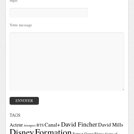
Sujet
Votre message
TAGS
David Fincher
Canal+
David Mills
Acteur
BTS
Avengers
Disney
Formation
Forrest Gump
Fémis
Game of