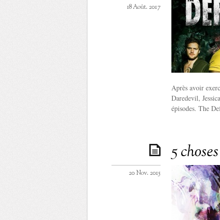
18 Août. 2017
Après avoir exercé
Daredevil, Jessic
épisodes. The De
5 choses
20 Nov. 2015