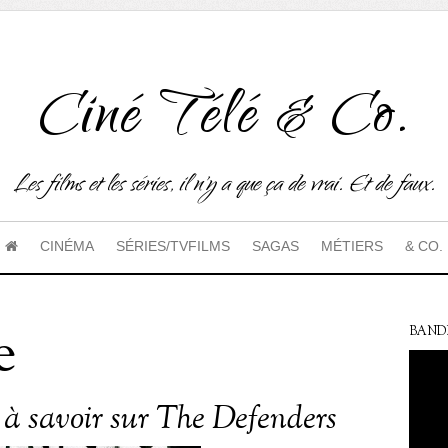
Ciné Télé & Co.
Les films et les séries, il n'y a que ça de vrai. Et de faux.
CINÉMA
SÉRIES/TVFILMS
SAGAS
MÉTIERS
& CO.
e
BAND
s à savoir sur The Defenders