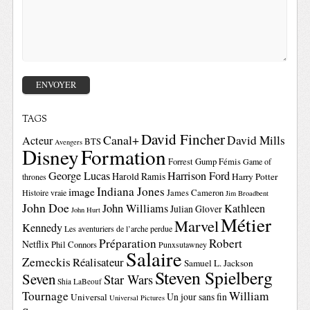
TAGS
David Fincher
Canal+
David Mills
Acteur
BTS
Avengers
Disney
Formation
Forrest Gump
Fémis
Game of
George Lucas
Harrison Ford
Harold Ramis
Harry Potter
thrones
Indiana Jones
image
Histoire vraie
James Cameron
Jim Broadbent
John Doe
John Williams
Kathleen
Julian Glover
John Hurt
Métier
Marvel
Kennedy
Les aventuriers de l’arche perdue
Préparation
Robert
Netflix
Phil Connors
Punxsutawney
Salaire
Zemeckis
Réalisateur
Samuel L. Jackson
Steven Spielberg
Seven
Star Wars
Shia LaBeouf
Tournage
William
Un jour sans fin
Universal
Universal Pictures