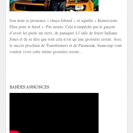
Son nom se prononce « chaya lebœuf » et signifie « Remercions
Dieu pour le bœuf ». Pas moins. Cela n’empêche pas le garçon
d’avoir les pieds sur terre, de paniquer à l’idée de foirer Indiana
Jones et de se dire que tout cela n’est qu’une grossière erreur. Avec
le succès prochain de Transformers et de Paranoiak, beaucoup vont
vouloir vivre cette même grossière erreur…
BANDES ANNONCES