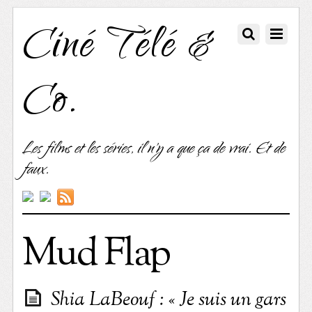
Ciné Télé &
Co.
Les films et les séries, il n'y a que ça de vrai. Et de
faux.
Mud Flap
Shia LaBeouf : « Je suis un gars