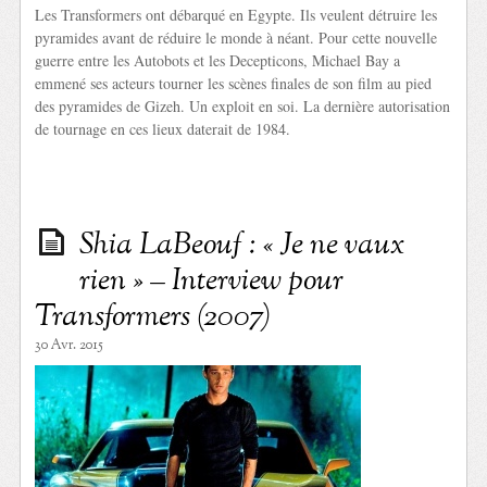
Les Transformers ont débarqué en Egypte. Ils veulent détruire les
pyramides avant de réduire le monde à néant. Pour cette nouvelle
guerre entre les Autobots et les Decepticons, Michael Bay a
emmené ses acteurs tourner les scènes finales de son film au pied
des pyramides de Gizeh. Un exploit en soi. La dernière autorisation
de tournage en ces lieux daterait de 1984.
Shia LaBeouf : « Je ne vaux
rien » – Interview pour
Transformers (2007)
30 Avr. 2015