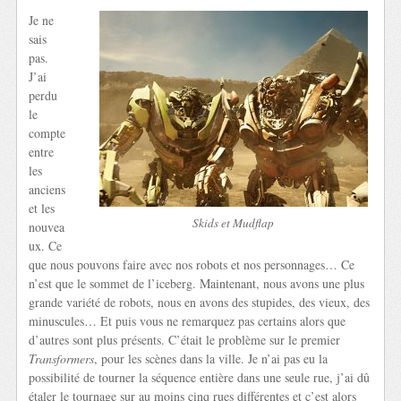
Je ne
sais
pas.
J’ai
perdu
le
compte
entre
les
anciens
et les
Skids et Mudflap
nouvea
ux. Ce
que nous pouvons faire avec nos robots et nos personnages… Ce
n’est que le sommet de l’iceberg. Maintenant, nous avons une plus
grande variété de robots, nous en avons des stupides, des vieux, des
minuscules… Et puis vous ne remarquez pas certains alors que
d’autres sont plus présents. C’était le problème sur le premier
Transformers
, pour les scènes dans la ville. Je n’ai pas eu la
possibilité de tourner la séquence entière dans une seule rue, j’ai dû
étaler le tournage sur au moins cinq rues différentes et c’est alors