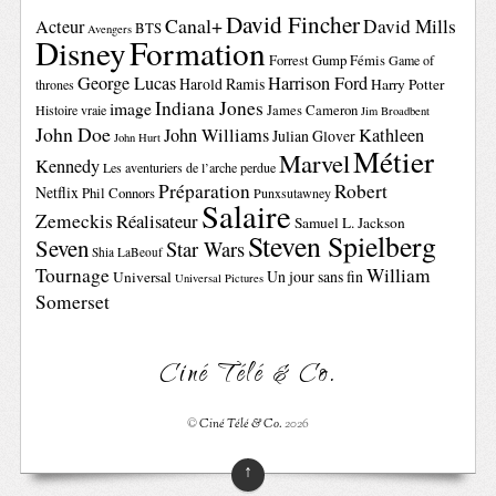
David Fincher
Canal+
David Mills
Acteur
BTS
Avengers
Disney
Formation
Forrest Gump
Fémis
Game of
George Lucas
Harrison Ford
Harold Ramis
Harry Potter
thrones
Indiana Jones
image
Histoire vraie
James Cameron
Jim Broadbent
John Doe
John Williams
Kathleen
Julian Glover
John Hurt
Métier
Marvel
Kennedy
Les aventuriers de l’arche perdue
Préparation
Robert
Netflix
Phil Connors
Punxsutawney
Salaire
Zemeckis
Réalisateur
Samuel L. Jackson
Steven Spielberg
Seven
Star Wars
Shia LaBeouf
Tournage
William
Un jour sans fin
Universal
Universal Pictures
Somerset
Ciné Télé & Co.
©
Ciné Télé & Co.
2026
↑