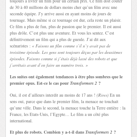
toujours à livrer un film pour un certain prix. Ce film doit coûter
de 30 à 40 millions de dollars moins cher qu’un film avec une
seconde équipe. J’y arrive aussi en ayant moins de jours de
tournage. Mais même si ce tournage est dur, cela reste un plaisir.
Ce film a plus de fun, plus de passion que le premier. Il est aussi
plus drôle. C’est plus une aventure. Et vous les sentez. C’est
définitivement un film qui a plus de gueule. J’ai dit aux
scénaristes :
« Faisons un film comme s’il n’y avait pas de
troisième épisode. Les gens sont toujours déçus par les deuxièmes
épisodes. Faisons comme si j’étais déjà lassé des robots et que
j’arrêtais avant d’en faire un numéro trois. »
Les suites ont également tendances à être plus sombres que le
premier opus. Est-ce le cas pour
?
Transformers 2
Oui, il est d’ailleurs interdit au moins de 17 ans !
(Rires)
En un
sens oui, parce que dans le premier film, la menace ne touchait
qu’une ville. Dans le second, la menace touche la Terre entière : la
France, les Etats-Unis, l’Egypte… Le film a un côté plus
international.
Et plus de robots. Combien y a-t-il dans
?
Transformers 2