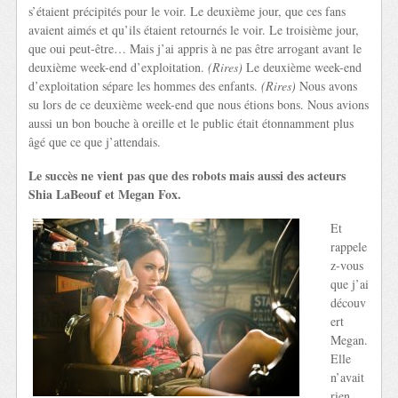
s’étaient précipités pour le voir. Le deuxième jour, que ces fans
avaient aimés et qu’ils étaient retournés le voir. Le troisième jour,
que oui peut-être… Mais j’ai appris à ne pas être arrogant avant le
deuxième week-end d’exploitation.
(Rires)
Le deuxième week-end
d’exploitation sépare les hommes des enfants.
(Rires)
Nous avons
su lors de ce deuxième week-end que nous étions bons. Nous avions
aussi un bon bouche à oreille et le public était étonnamment plus
âgé que ce que j’attendais.
Le succès ne vient pas que des robots mais aussi des acteurs
Shia LaBeouf et Megan Fox.
Et
rappele
z-vous
que j’ai
découv
ert
Megan.
Elle
n’avait
rien