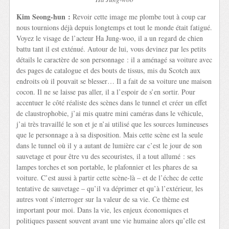
Kim Seong-hun :
Revoir cette image me plombe tout à coup car
nous tournions déjà depuis longtemps et tout le monde était fatigué.
Voyez le visage de l’acteur Ha Jung-woo, il a un regard de chien
battu tant il est exténué. Autour de lui, vous devinez par les petits
détails le caractère de son personnage : il a aménagé sa voiture avec
des pages de catalogue et des bouts de tissus, mis du Scotch aux
endroits où il pouvait se blesser… Il a fait de sa voiture une maison
cocon. Il ne se laisse pas aller, il a l’espoir de s’en sortir. Pour
accentuer le côté réaliste des scènes dans le tunnel et créer un effet
de claustrophobie, j’ai mis quatre mini caméras dans le véhicule,
j’ai très travaillé le son et je n’ai utilisé que les sources lumineuses
que le personnage a à sa disposition. Mais cette scène est la seule
dans le tunnel où il y a autant de lumière car c’est le jour de son
sauvetage et pour être vu des secouristes, il a tout allumé : ses
lampes torches et son portable, le plafonnier et les phares de sa
voiture. C’est aussi à partir cette scène-là – et de l’échec de cette
tentative de sauvetage – qu’il va déprimer et qu’à l’extérieur, les
autres vont s’interroger sur la valeur de sa vie. Ce thème est
important pour moi. Dans la vie, les enjeux économiques et
politiques passent souvent avant une vie humaine alors qu’elle est