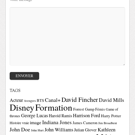
TAGS
David Fincher
Canal+
David Mills
Acteur
BTS
Avengers
Disney
Formation
Forrest Gump
Fémis
Game of
George Lucas
Harrison Ford
Harold Ramis
Harry Potter
thrones
Indiana Jones
image
Histoire vraie
James Cameron
Jim Broadbent
John Doe
John Williams
Kathleen
Julian Glover
John Hurt