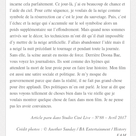
incarne cela parfaitement. Ce jour-là, j’ai eu beaucoup de chance et
l’aide du ciel. Pour cette séquence, je voulais de la neige comme
symbole de la résurrection car c’est le jour du sauvetage. Puis, c’est
l’échec et la neige qui s’accumule sur le sol symbolise alors un
poids supplémentaire sur l’effondrement. Mais quand nous sommes
arrivés sur le décor, les techniciens m’ont dit qu’il était impossible
d’y mettre de la neige artificielle. J’allais abandonner l’idée mais il
a neigé la nuit précédant le tournage et pendant toute la journée.
Sans elle, la scène aurait eu moins de force. Derrière Doona Bae,
vous voyez les journalistes. Ils sont comme des hyènes qui
attendent la mort de leur proie pour en faire leur histoire. Mon film
est aussi une satire sociale et politique. Je m’y moque du
gouvernement parce que dans la réalité, il ne fait pas grand-chose
pour être applaudi. Des politiques m’en ont parlé. Je leur ai dit que
nous voyons tellement de choses bien dans la vie réelle que je
voulais montrer quelque chose de faux dans mon film. Je ne pense
pas les avoir convaincus.
Article paru dans Studio Ciné Live – N°88 – Avril 2017
Crédit photos : © Another Sunday / BA Entertainment / History
E&M