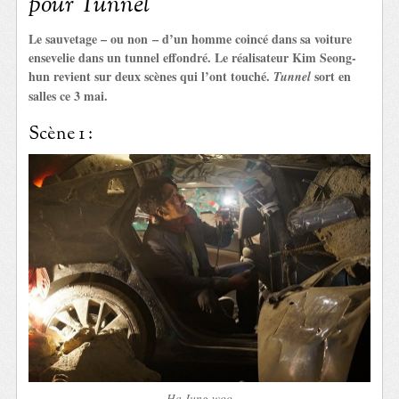
pour Tunnel
Le sauvetage – ou non – d’un homme coincé dans sa voiture
ensevelie dans un tunnel effondré. Le réalisateur Kim Seong-
hun revient sur deux scènes qui l’ont touché.
sort en
Tunnel
salles ce 3 mai.
Scène 1 :
Ha Jung-woo