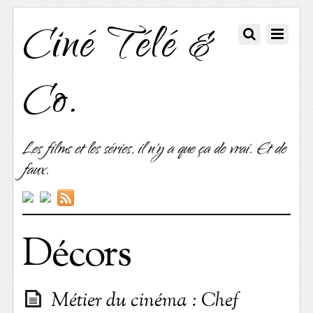
Ciné Télé &
Co.
Les films et les séries, il n'y a que ça de vrai. Et de
faux.
Décors
Métier du cinéma : Chef