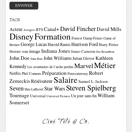
TAGS
David Fincher
Canal+
David Mills
Acteur
BTS
Avengers
Disney
Formation
Forrest Gump
Fémis
Game of
George Lucas
Harrison Ford
Harold Ramis
Harry Potter
thrones
Indiana Jones
image
Histoire vraie
James Cameron
Jim Broadbent
John Doe
John Williams
Kathleen
Julian Glover
John Hurt
Métier
Marvel
Kennedy
Les aventuriers de l’arche perdue
Préparation
Robert
Netflix
Phil Connors
Punxsutawney
Salaire
Zemeckis
Réalisateur
Samuel L. Jackson
Steven Spielberg
Seven
Star Wars
Shia LaBeouf
Tournage
William
Un jour sans fin
Universal
Universal Pictures
Somerset
Ciné Télé & Co.