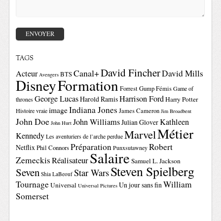
TAGS
David Fincher
Canal+
David Mills
Acteur
BTS
Avengers
Disney
Formation
Forrest Gump
Fémis
Game of
George Lucas
Harrison Ford
Harold Ramis
Harry Potter
thrones
Indiana Jones
image
Histoire vraie
James Cameron
Jim Broadbent
John Doe
John Williams
Kathleen
Julian Glover
John Hurt
Métier
Marvel
Kennedy
Les aventuriers de l’arche perdue
Préparation
Robert
Netflix
Phil Connors
Punxsutawney
Salaire
Zemeckis
Réalisateur
Samuel L. Jackson
Steven Spielberg
Seven
Star Wars
Shia LaBeouf
Tournage
William
Un jour sans fin
Universal
Universal Pictures
Somerset