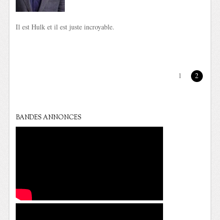
Il est Hulk et il est juste incroyable.
1
2
BANDES ANNONCES