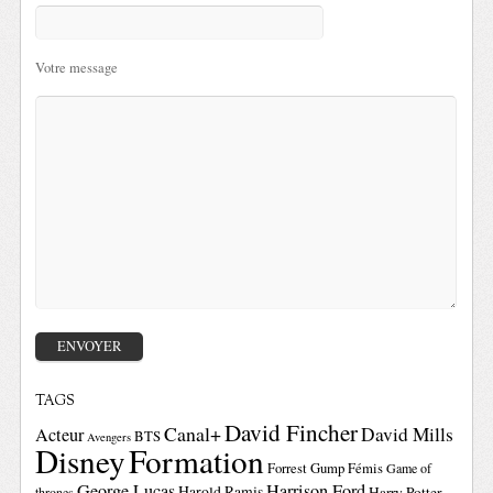
Votre message
TAGS
David Fincher
Canal+
David Mills
Acteur
BTS
Avengers
Disney
Formation
Forrest Gump
Fémis
Game of
George Lucas
Harrison Ford
Harold Ramis
Harry Potter
thrones