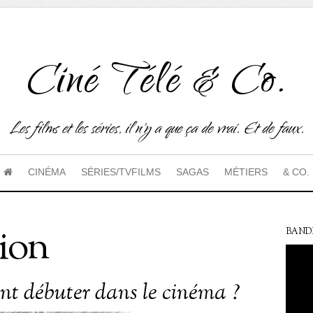
Ciné Télé & Co.
Les films et les séries, il n'y a que ça de vrai. Et de faux.
CINÉMA
SÉRIES/TVFILMS
SAGAS
MÉTIERS
& CO.
ion
BAND
 débuter dans le cinéma ?