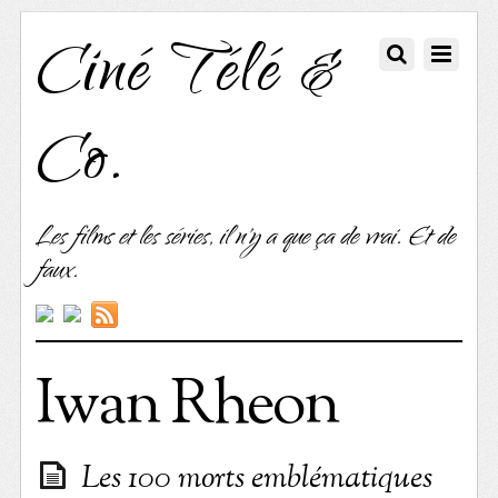
Ciné Télé &
Co.
Les films et les séries, il n'y a que ça de vrai. Et de
faux.
Iwan Rheon
Les 100 morts emblématiques