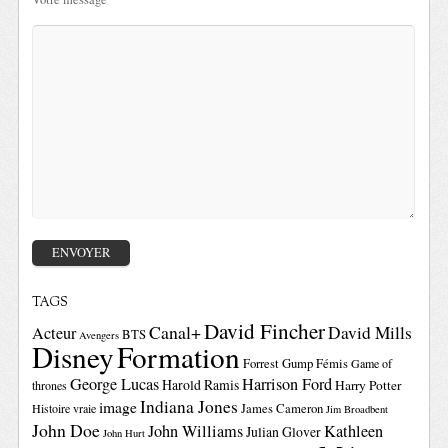
TAGS
David Fincher
Canal+
David Mills
Acteur
BTS
Avengers
Disney
Formation
Forrest Gump
Fémis
Game of
George Lucas
Harrison Ford
Harold Ramis
Harry Potter
thrones
Indiana Jones
image
Histoire vraie
James Cameron
Jim Broadbent
John Doe
John Williams
Kathleen
Julian Glover
John Hurt