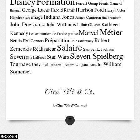
Disney
Formation
Forrest Gump
Fémis
Game of
George Lucas
Harrison Ford
Harold Ramis
Harry Potter
thrones
Indiana Jones
image
Histoire vraie
James Cameron
Jim Broadbent
John Doe
John Williams
Kathleen
Julian Glover
John Hurt
Métier
Marvel
Kennedy
Les aventuriers de l’arche perdue
Préparation
Robert
Netflix
Phil Connors
Punxsutawney
Salaire
Zemeckis
Réalisateur
Samuel L. Jackson
Steven Spielberg
Seven
Star Wars
Shia LaBeouf
Tournage
William
Un jour sans fin
Universal
Universal Pictures
Somerset
Ciné Télé & Co.
©
Ciné Télé & Co.
2026
↑