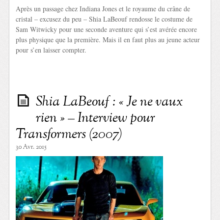
Après un passage chez Indiana Jones et le royaume du crâne de
cristal – excusez du peu – Shia LaBeouf rendosse le costume de
Sam Witwicky pour une seconde aventure qui s’est avérée encore
plus physique que la première. Mais il en faut plus au jeune acteur
pour s’en laisser compter.
Shia LaBeouf : « Je ne vaux
rien » – Interview pour
Transformers (2007)
30 Avr. 2015