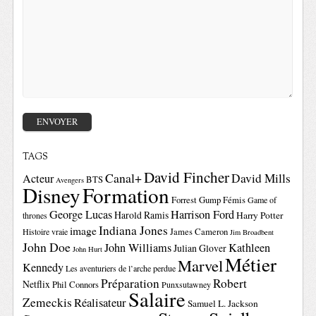
TAGS
David Fincher
Canal+
David Mills
Acteur
BTS
Avengers
Disney
Formation
Forrest Gump
Fémis
Game of
George Lucas
Harrison Ford
Harold Ramis
Harry Potter
thrones
Indiana Jones
image
Histoire vraie
James Cameron
Jim Broadbent
John Doe
John Williams
Kathleen
Julian Glover
John Hurt
Métier
Marvel
Kennedy
Les aventuriers de l’arche perdue
Préparation
Robert
Netflix
Phil Connors
Punxsutawney
Salaire
Zemeckis
Réalisateur
Samuel L. Jackson