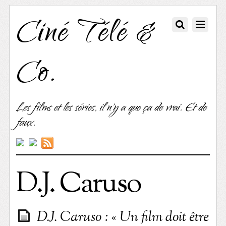
Ciné Télé &
Co.
Les films et les séries, il n'y a que ça de vrai. Et de
faux.
D.J. Caruso
D.J. Caruso : « Un film doit être