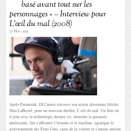
basé avant tout sur les
personnages » – Interview pour
L’œil du mal (2008)
17 Nov. 2015
Après Paranoïak, DJ Caruso retrouve son acteur désormais fétiche,
Shia LaBeouf, pour un nouveau thriller, L’œil du mal. Un film où
il joue avec la technologie dernier cri, alimente la paranoïa
américaine, fait s’affronter l’homme et la machine, égratigne le
gouvernement des Etats-Unis, casse de la voiture et s’amuse surtout