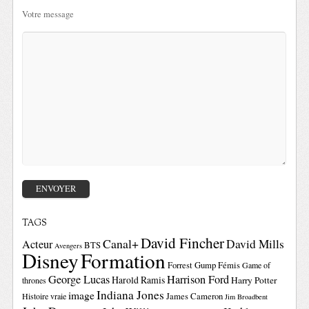
Votre message
TAGS
David Fincher
Canal+
David Mills
Acteur
BTS
Avengers
Disney
Formation
Forrest Gump
Fémis
Game of
George Lucas
Harrison Ford
Harold Ramis
Harry Potter
thrones
Indiana Jones
image
Histoire vraie
James Cameron
Jim Broadbent