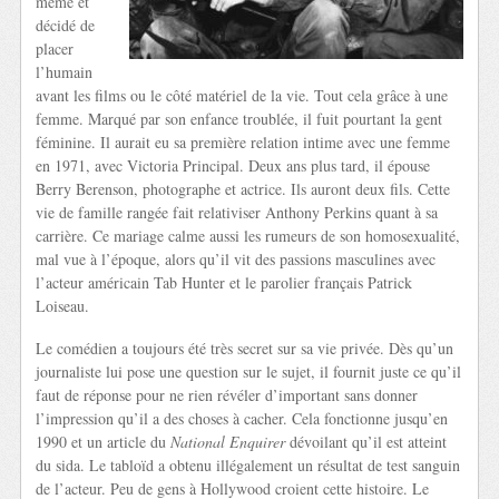
même et
décidé de
placer
l’humain
avant les films ou le côté matériel de la vie. Tout cela grâce à une
femme. Marqué par son enfance troublée, il fuit pourtant la gent
féminine. Il aurait eu sa première relation intime avec une femme
en 1971, avec Victoria Principal. Deux ans plus tard, il épouse
Berry Berenson, photographe et actrice. Ils auront deux fils. Cette
vie de famille rangée fait relativiser Anthony Perkins quant à sa
carrière. Ce mariage calme aussi les rumeurs de son homosexualité,
mal vue à l’époque, alors qu’il vit des passions masculines avec
l’acteur américain Tab Hunter et le parolier français Patrick
Loiseau.
Le comédien a toujours été très secret sur sa vie privée. Dès qu’un
journaliste lui pose une question sur le sujet, il fournit juste ce qu’il
faut de réponse pour ne rien révéler d’important sans donner
l’impression qu’il a des choses à cacher. Cela fonctionne jusqu’en
1990 et un article du
National Enquirer
dévoilant qu’il est atteint
du sida. Le tabloïd a obtenu illégalement un résultat de test sanguin
de l’acteur. Peu de gens à Hollywood croient cette histoire. Le