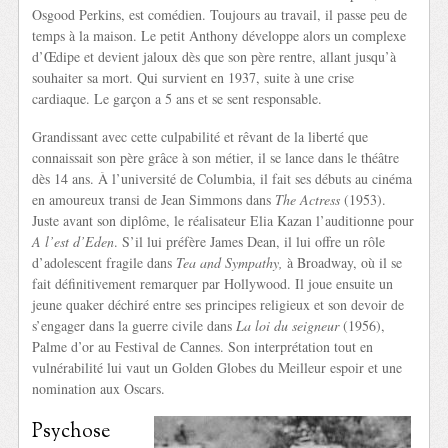
Osgood Perkins, est comédien. Toujours au travail, il passe peu de
temps à la maison. Le petit Anthony développe alors un complexe
d’Œdipe et devient jaloux dès que son père rentre, allant jusqu’à
souhaiter sa mort. Qui survient en 1937, suite à une crise
cardiaque. Le garçon a 5 ans et se sent responsable.
Grandissant avec cette culpabilité et rêvant de la liberté que
connaissait son père grâce à son métier, il se lance dans le théâtre
dès 14 ans. À l’université de Columbia, il fait ses débuts au cinéma
en amoureux transi de Jean Simmons dans
The Actress
(1953).
Juste avant son diplôme, le réalisateur Elia Kazan l’auditionne pour
A l’est d’Eden
. S’il lui préfère James Dean, il lui offre un rôle
d’adolescent fragile dans
Tea and
Sympathy,
à Broadway, où il se
fait définitivement remarquer par Hollywood. Il joue ensuite un
jeune quaker déchiré entre ses principes religieux et son devoir de
s’engager dans la guerre civile dans
La loi du seigneur
(1956),
Palme d’or au Festival de Cannes. Son interprétation tout en
vulnérabilité lui vaut un Golden Globes du Meilleur espoir et une
nomination aux Oscars.
Psychose