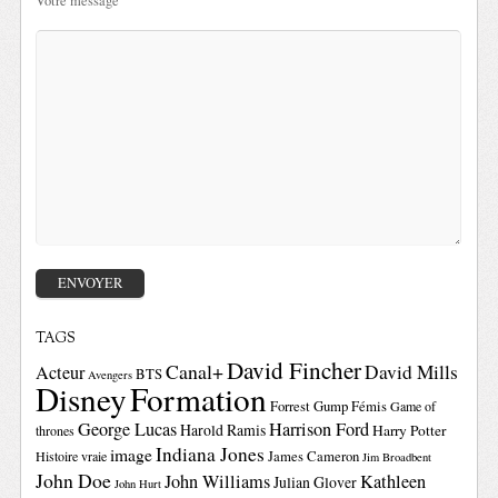
Votre message
TAGS
David Fincher
Canal+
David Mills
Acteur
BTS
Avengers
Disney
Formation
Forrest Gump
Fémis
Game of
George Lucas
Harrison Ford
Harold Ramis
Harry Potter
thrones
Indiana Jones
image
Histoire vraie
James Cameron
Jim Broadbent
John Doe
John Williams
Kathleen
Julian Glover
John Hurt