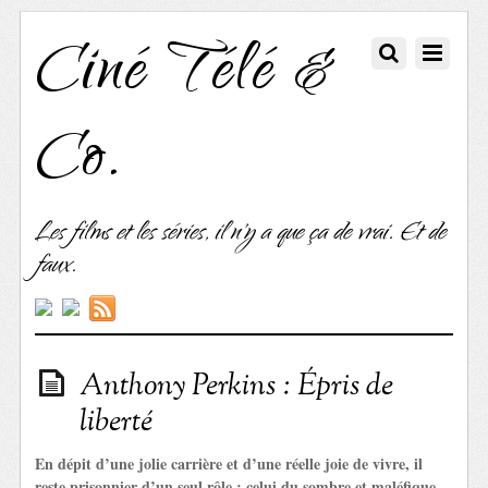
Ciné Télé &
Co.
Les films et les séries, il n'y a que ça de vrai. Et de
faux.
Anthony Perkins : Épris de
liberté
En dépit d’une jolie carrière et d’une réelle joie de vivre, il
reste prisonnier d’un seul rôle : celui du sombre et maléfique