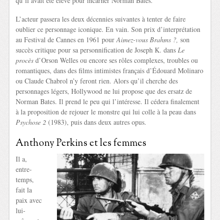
qu’il avait été élevé pour incarner Norman Bates.
L’acteur passera les deux décennies suivantes à tenter de faire
oublier ce personnage iconique. En vain. Son prix d’interprétation
au Festival de Cannes en 1961 pour
Aimez-vous Brahms ?,
son
succès critique pour sa personnification de Joseph K. dans
Le
procès
d’Orson Welles ou encore ses rôles complexes, troubles ou
romantiques, dans des films intimistes français d’Édouard Molinaro
ou Claude Chabrol n’y feront rien. Alors qu’il cherche des
personnages légers, Hollywood ne lui propose que des ersatz de
Norman Bates. Il prend le peu qui l’intéresse. Il cédera finalement
à la proposition de rejouer le monstre qui lui colle à la peau dans
Psychose 2
(1983), puis dans deux autres opus.
Anthony Perkins et les femmes
Il a,
entre-
temps,
fait la
paix avec
lui-