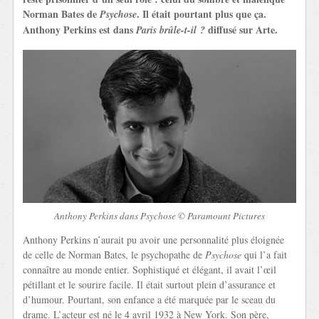
Norman Bates de
. Il était pourtant plus que ça.
Psychose
Anthony Perkins est dans
diffusé sur Arte.
Paris brûle-t-il ?
Anthony Perkins dans Psychose © Paramount Pictures
Anthony Perkins n’aurait pu avoir une personnalité plus éloignée
de celle de Norman Bates, le psychopathe de
Psychose
qui l’a fait
connaître au monde entier. Sophistiqué et élégant, il avait l’œil
pétillant et le sourire facile. Il était surtout plein d’assurance et
d’humour. Pourtant, son enfance a été marquée par le sceau du
drame. L’acteur est né le 4 avril 1932 à New York. Son père,