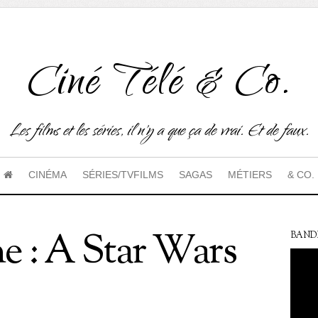
Ciné Télé & Co.
Les films et les séries, il n'y a que ça de vrai. Et de faux.
CINÉMA
SÉRIES/TVFILMS
SAGAS
MÉTIERS
& CO.
 : A Star Wars
BAND