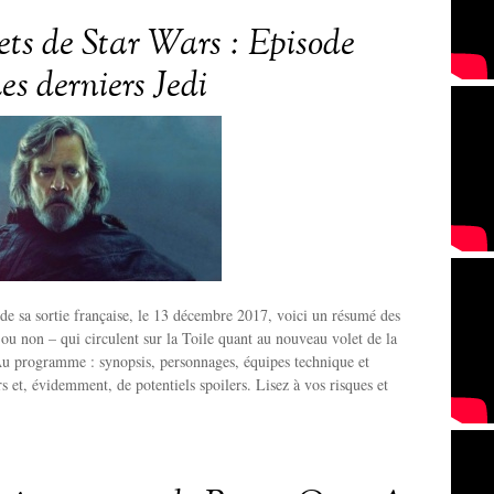
rets de Star Wars : Episode
es derniers Jedi
de sa sortie française, le 13 décembre 2017, voici un résumé des
s ou non – qui circulent sur la Toile quant au nouveau volet de la
Au programme : synopsis, personnages, équipes technique et
s et, évidemment, de potentiels spoilers. Lisez à vos risques et