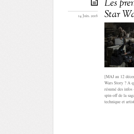
Les pre
Star Wa
14 Juin. 2016
[MAJ au 12 décem
Wars Story ? A qu
résumé des infos 
spin-off de la sa
technique et arti