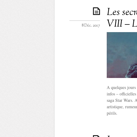
Les sec
VIII – L
8 Déc. 2017
A quelques jours 
infos – officielle
saga Star Wars. 
artistique, rumeur
périls.