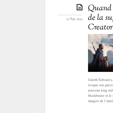
Quand G
de la s
27 Sep. 2023
Creator
Gareth Edward a d
évoque son parcou
nouveau long métr
blockbuster et le
dangers de l’intel