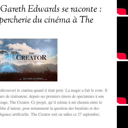
areth Edwards se raconte :
upercherie du cinéma à The
écouvert le cinéma quand il était petit. La magie a fait le reste. Il
rs de réalisateur, depuis ses premiers émois de spectateurs à son
age, The Creator. Ce projet, qu’il estime à mi-chemin entre le
 film d’auteur, pose notamment la question des bienfaits et des
ligence artificielle. The Creator sort en salles ce 27 septembre.