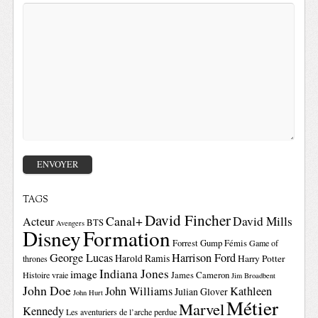
TAGS
David Fincher
Canal+
David Mills
Acteur
BTS
Avengers
Disney
Formation
Forrest Gump
Fémis
Game of
George Lucas
Harrison Ford
Harold Ramis
Harry Potter
thrones
Indiana Jones
image
Histoire vraie
James Cameron
Jim Broadbent
John Doe
John Williams
Kathleen
Julian Glover
John Hurt
Métier
Marvel
Kennedy
Les aventuriers de l’arche perdue