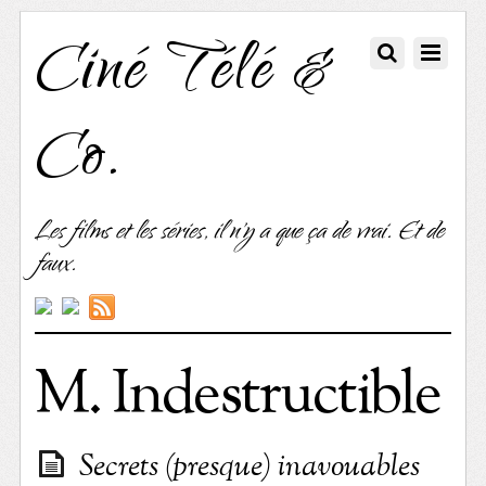
Ciné Télé &
Co.
Les films et les séries, il n'y a que ça de vrai. Et de
faux.
M. Indestructible
Secrets (presque) inavouables