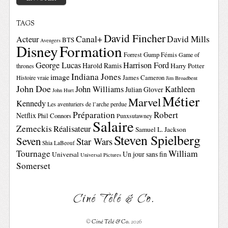
TAGS
David Fincher
Canal+
David Mills
Acteur
BTS
Avengers
Disney
Formation
Forrest Gump
Fémis
Game of
George Lucas
Harrison Ford
Harold Ramis
Harry Potter
thrones
Indiana Jones
image
Histoire vraie
James Cameron
Jim Broadbent
John Doe
John Williams
Kathleen
Julian Glover
John Hurt
Métier
Marvel
Kennedy
Les aventuriers de l’arche perdue
Préparation
Robert
Netflix
Phil Connors
Punxsutawney
Salaire
Zemeckis
Réalisateur
Samuel L. Jackson
Steven Spielberg
Seven
Star Wars
Shia LaBeouf
Tournage
William
Un jour sans fin
Universal
Universal Pictures
Somerset
Ciné Télé & Co.
©
Ciné Télé & Co.
2026