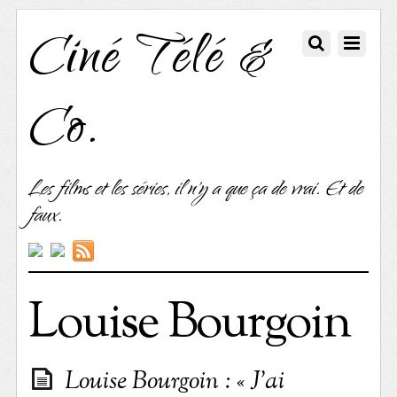
Ciné Télé &
Co.
Les films et les séries, il n'y a que ça de vrai. Et de
faux.
Louise Bourgoin
Louise Bourgoin : « J’ai