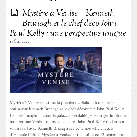
Mystère à Venise – Kenneth
Branagh et le chef déco John
Paul Kelly : une perspective unique
13 Sep. 2023
Mystère à Venise constitue la première collaboration entre le
réalisateur Kenneth Branagh et le chef décorateur John Paul Kelly.
Leur défi majeur : créer le palazzo, véritable personnage du film, et
montrer une Venise sombre et sinistre. John Paul Kelly revient sur
son travail avec Kenneth Branagh sur cette nouvelle enquête
d’Hercule Poirot. Mystère à Venise sort en salles ce 13 septembre.