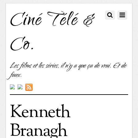
Ciné Télé &
Co.
Les films et les séries, il n'y a que ça de vrai. Et de
faux.
Kenneth
Branagh