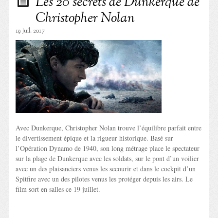
Les 20 secrets de Dunkerque de
Christopher Nolan
19 Juil. 2017
Avec Dunkerque, Christopher Nolan trouve l’équilibre parfait entre
le divertissement épique et la rigueur historique. Basé sur
l’Opération Dynamo de 1940, son long métrage place le spectateur
sur la plage de Dunkerque avec les soldats, sur le pont d’un voilier
avec un des plaisanciers venus les secourir et dans le cockpit d’un
Spitfire avec un des pilotes venus les protéger depuis les airs. Le
film sort en salles ce 19 juillet.