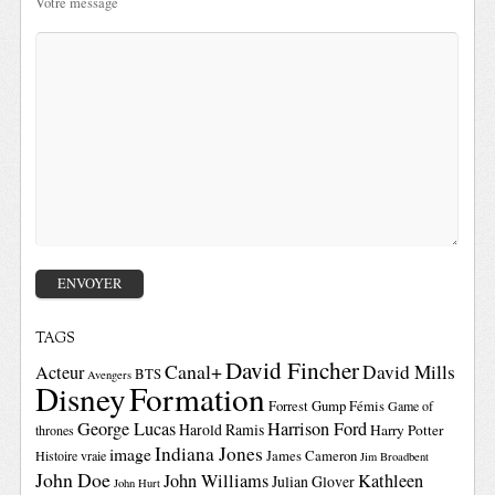
Votre message
TAGS
David Fincher
Canal+
David Mills
Acteur
BTS
Avengers
Disney
Formation
Forrest Gump
Fémis
Game of
George Lucas
Harrison Ford
Harold Ramis
Harry Potter
thrones
Indiana Jones
image
Histoire vraie
James Cameron
Jim Broadbent
John Doe
John Williams
Kathleen
Julian Glover
John Hurt