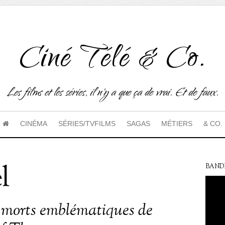
Ciné Télé & Co.
Les films et les séries, il n'y a que ça de vrai. Et de faux.
CINÉMA
SÉRIES/TVFILMS
SAGAS
MÉTIERS
& CO.
l
BAND
 morts emblématiques de