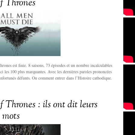
f Thrones
rones est finie. 8 saisons, 73 épisodes et un nombre incalculables
ci les 100 plus marquantes. Avec les dernières paroles prononcées
 infortunés défunts. Ou comment entrer dans l’Histoire cathodique.
Thrones : ils ont dit leurs
s mots