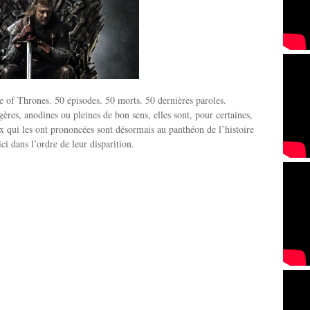
 of Thrones. 50 épisodes. 50 morts. 50 dernières paroles.
ères, anodines ou pleines de bon sens, elles sont, pour certaines,
x qui les ont prononcées sont désormais au panthéon de l’histoire
ici dans l’ordre de leur disparition.