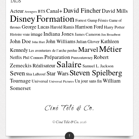
TAGS
David Fincher
Canal+
David Mills
Acteur
BTS
Avengers
Disney
Formation
Forrest Gump
Fémis
Game of
George Lucas
Harrison Ford
Harold Ramis
Harry Potter
thrones
Indiana Jones
image
Histoire vraie
James Cameron
Jim Broadbent
John Doe
John Williams
Kathleen
Julian Glover
John Hurt
Métier
Marvel
Kennedy
Les aventuriers de l’arche perdue
Préparation
Robert
Netflix
Phil Connors
Punxsutawney
Salaire
Zemeckis
Réalisateur
Samuel L. Jackson
Steven Spielberg
Seven
Star Wars
Shia LaBeouf
Tournage
William
Un jour sans fin
Universal
Universal Pictures
Somerset
Ciné Télé & Co.
©
Ciné Télé & Co.
2026
↑