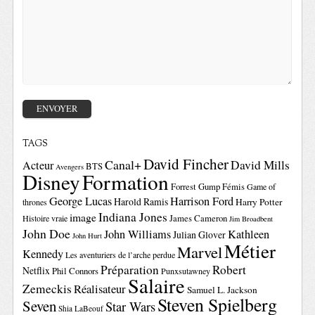
TAGS
David Fincher
Canal+
David Mills
Acteur
BTS
Avengers
Disney
Formation
Forrest Gump
Fémis
Game of
George Lucas
Harrison Ford
Harold Ramis
Harry Potter
thrones
Indiana Jones
image
Histoire vraie
James Cameron
Jim Broadbent
John Doe
John Williams
Kathleen
Julian Glover
John Hurt
Métier
Marvel
Kennedy
Les aventuriers de l’arche perdue
Préparation
Robert
Netflix
Phil Connors
Punxsutawney
Salaire
Zemeckis
Réalisateur
Samuel L. Jackson
Steven Spielberg
Seven
Star Wars
Shia LaBeouf