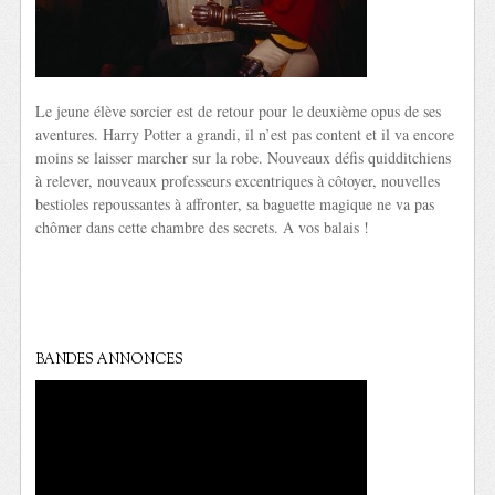
Le jeune élève sorcier est de retour pour le deuxième opus de ses
aventures. Harry Potter a grandi, il n’est pas content et il va encore
moins se laisser marcher sur la robe. Nouveaux défis quidditchiens
à relever, nouveaux professeurs excentriques à côtoyer, nouvelles
bestioles repoussantes à affronter, sa baguette magique ne va pas
chômer dans cette chambre des secrets. A vos balais !
BANDES ANNONCES