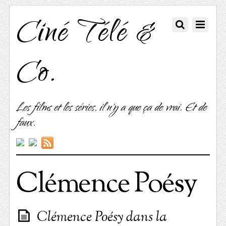
Ciné Télé &
Co.
Les films et les séries, il n'y a que ça de vrai. Et de
faux.
Clémence Poésy
Clémence Poésy dans la