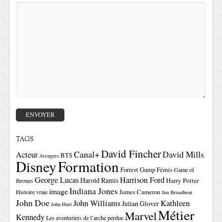
TAGS
David Fincher
Canal+
David Mills
Acteur
BTS
Avengers
Disney
Formation
Forrest Gump
Fémis
Game of
George Lucas
Harrison Ford
Harold Ramis
Harry Potter
thrones
Indiana Jones
image
Histoire vraie
James Cameron
Jim Broadbent
John Doe
John Williams
Kathleen
Julian Glover
John Hurt
Métier
Marvel
Kennedy
Les aventuriers de l’arche perdue