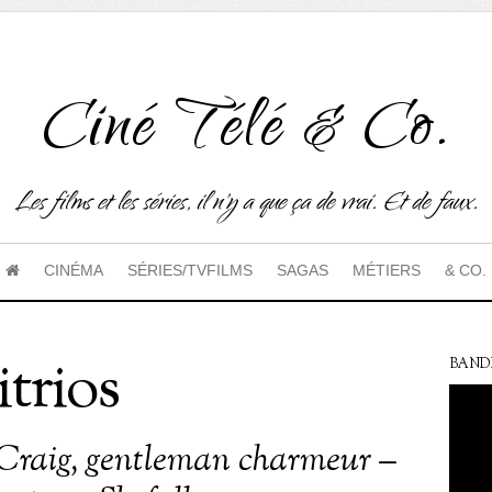
Ciné Télé & Co.
Les films et les séries, il n'y a que ça de vrai. Et de faux.
CINÉMA
SÉRIES/TVFILMS
SAGAS
MÉTIERS
& CO.
trios
BAND
Craig, gentleman charmeur –