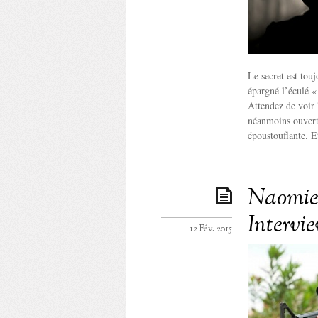
Le secret est tou
épargné l’éculé « 
Attendez de voir 
néanmoins ouvert
époustouflante. Et
Naomie 
Intervi
12 Fév. 2015