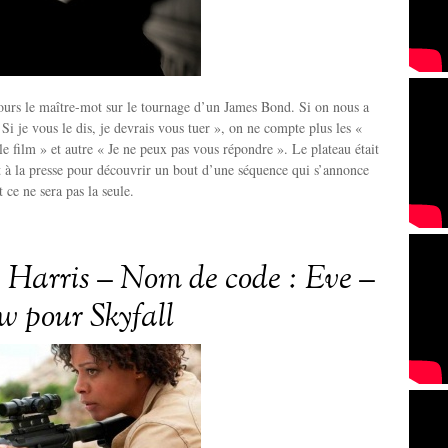
jours le maître-mot sur le tournage d’un James Bond. Si on nous a
Si je vous le dis, je devrais vous tuer », on ne compte plus les «
le film » et autre « Je ne peux pas vous répondre ». Le plateau était
 à la presse pour découvrir un bout d’une séquence qui s’annonce
 ce ne sera pas la seule.
Harris – Nom de code : Eve –
ew pour Skyfall