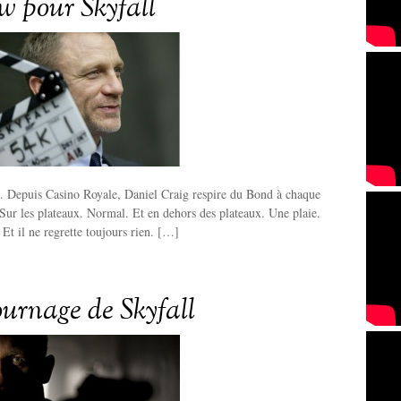
ew pour Skyfall
d. Depuis Casino Royale, Daniel Craig respire du Bond à chaque
. Sur les plateaux. Normal. Et en dehors des plateaux. Une plaie.
 Et il ne regrette toujours rien. […]
ournage de Skyfall