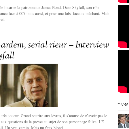
lle incarne la patronne de James Bond. Dans Skyfall, son rôle
ance face à 007 mais aussi, et pour une fois, face au méchant. Mais
ret.
ardem, serial rieur – Interview
yfall
DANS 
 très joueur. Grand sourire aux lèvres, il s’amuse de n’avoir pas le
 aux questions de la presse au sujet de son personnage Silva, LE
ll. Un vrai gamin. Mais un faux blond.