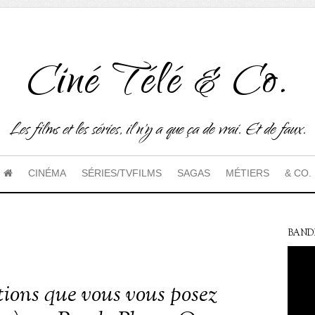
Ciné Télé & Co.
Les films et les séries, il n'y a que ça de vrai. Et de faux.
CINÉMA
SÉRIES/TVFILMS
SAGAS
MÉTIERS
& CO.
BAND
tions que vous vous posez