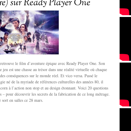
tre) sur Ready Player One
 retrouve le film d’aventure épique avec Ready Player One. Son
e jeu est une chasse au trésor dans une réalité virtuelle où chaque
 des conséquences sur le monde réel. Et vice-versa. Passé le
ie né de la myriade de références culturelles des années 80, il
 corn à l’action non stop et au design étonnant. Voici 20 questions
es – pour découvrir les secrets de la fabrication de ce long métrage.
sort en salles ce 28 mars.