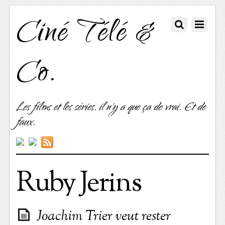
Ciné Télé &
Co.
Les films et les séries, il n'y a que ça de vrai. Et de
faux.
Ruby Jerins
Joachim Trier veut rester