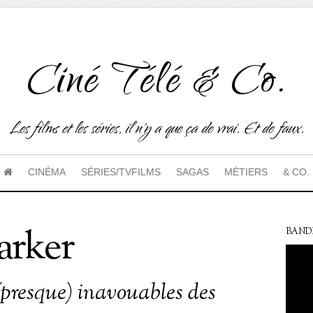
Ciné Télé & Co.
Les films et les séries, il n'y a que ça de vrai. Et de faux.
CINÉMA
SÉRIES/TVFILMS
SAGAS
MÉTIERS
& CO.
arker
BAND
(presque) inavouables des