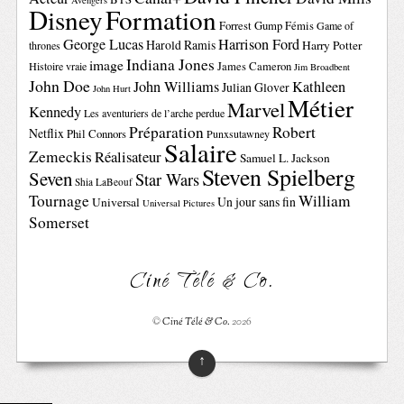
Avengers
Disney
Formation
Forrest Gump
Fémis
Game of
George Lucas
Harrison Ford
Harold Ramis
Harry Potter
thrones
Indiana Jones
image
Histoire vraie
James Cameron
Jim Broadbent
John Doe
John Williams
Kathleen
Julian Glover
John Hurt
Métier
Marvel
Kennedy
Les aventuriers de l’arche perdue
Préparation
Robert
Netflix
Phil Connors
Punxsutawney
Salaire
Zemeckis
Réalisateur
Samuel L. Jackson
Steven Spielberg
Seven
Star Wars
Shia LaBeouf
Tournage
William
Un jour sans fin
Universal
Universal Pictures
Somerset
Ciné Télé & Co.
©
Ciné Télé & Co.
2026
↑