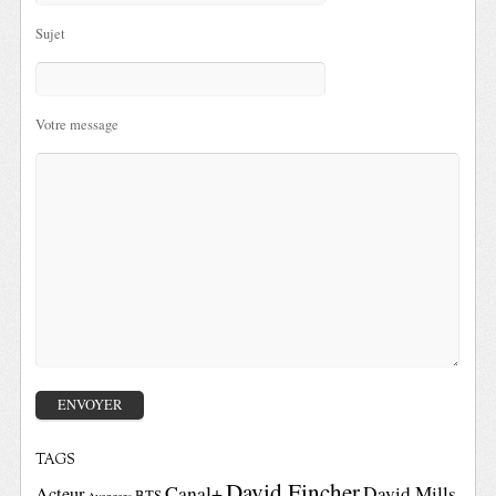
Sujet
Votre message
TAGS
David Fincher
Canal+
David Mills
Acteur
BTS