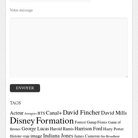
Votre message
TAGS
David Fincher
Canal+
David Mills
Acteur
BTS
Avengers
Disney
Formation
Forrest Gump
Fémis
Game of
George Lucas
Harrison Ford
Harold Ramis
Harry Potter
thrones
Indiana Jones
image
Histoire vraie
James Cameron
Jim Broadbent