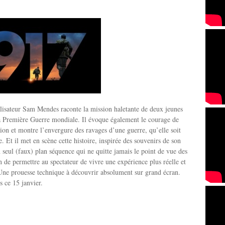
lisateur Sam Mendes raconte la mission haletante de deux jeunes
la Première Guerre mondiale. Il évoque également le courage de
tion et montre l’envergure des ravages d’une guerre, qu’elle soit
. Et il met en scène cette histoire, inspirée des souvenirs de son
 seul (faux) plan séquence qui ne quitte jamais le point de vue des
n de permettre au spectateur de vivre une expérience plus réelle et
Une prouesse technique à découvrir absolument sur grand écran.
s ce 15 janvier.