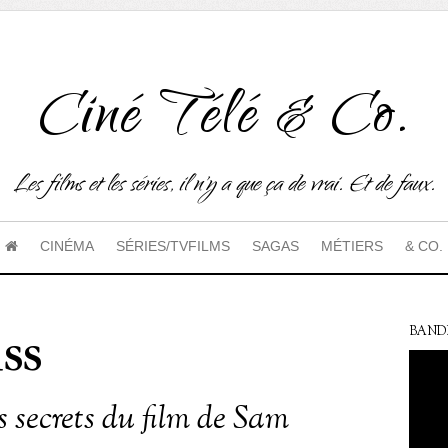
Ciné Télé & Co.
Les films et les séries, il n'y a que ça de vrai. Et de faux.
CINÉMA
SÉRIES/TVFILMS
SAGAS
MÉTIERS
& CO.
ss
BAND
es secrets du film de Sam