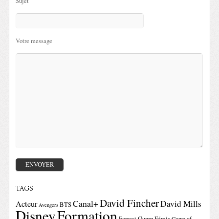
Sujet
Votre message
TAGS
David Fincher
Canal+
David Mills
Acteur
BTS
Avengers
Disney
Formation
Forrest Gump
Fémis
Game of