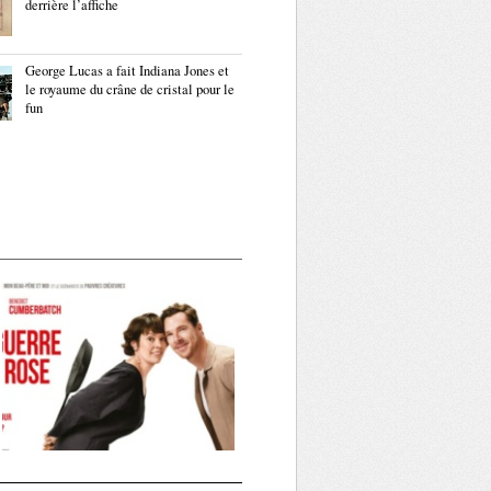
derrière l’affiche
George Lucas a fait Indiana Jones et
le royaume du crâne de cristal pour le
fun