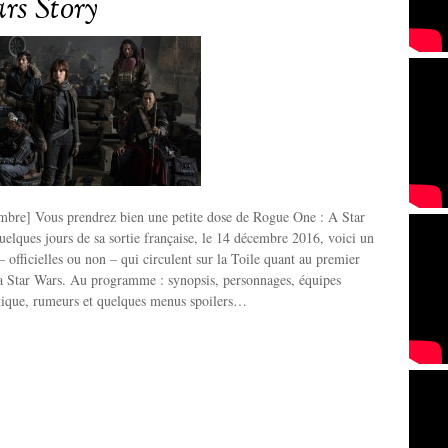
rs Story
bre] Vous prendrez bien une petite dose de Rogue One : A Star
elques jours de sa sortie française, le 14 décembre 2016, voici un
– officielles ou non – qui circulent sur la Toile quant au premier
ga Star Wars. Au programme : synopsis, personnages, équipes
stique, rumeurs et quelques menus spoilers…