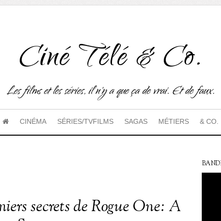
Ciné Télé & Co.
Les films et les séries, il n'y a que ça de vrai. Et de faux.
CINÉMA
SÉRIES/TVFILMS
SAGAS
MÉTIERS
& CO.
BAND
miers secrets de Rogue One: A