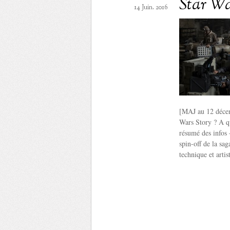
Star Wa
14 Juin. 2016
[MAJ au 12 décem
Wars Story ? A qu
résumé des infos 
spin-off de la sa
technique et arti