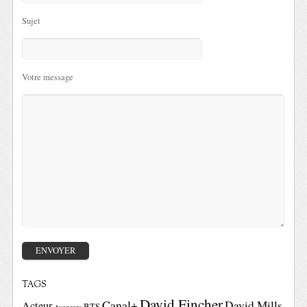
Sujet
Votre message
TAGS
David Fincher
Canal+
David Mills
Acteur
BTS