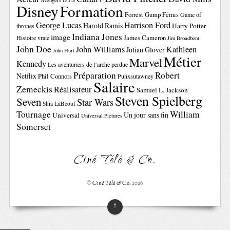
Avengers
Disney
Formation
Forrest Gump
Fémis
Game of
George Lucas
Harrison Ford
Harold Ramis
Harry Potter
thrones
Indiana Jones
image
Histoire vraie
James Cameron
Jim Broadbent
John Doe
John Williams
Kathleen
Julian Glover
John Hurt
Métier
Marvel
Kennedy
Les aventuriers de l’arche perdue
Préparation
Robert
Netflix
Phil Connors
Punxsutawney
Salaire
Zemeckis
Réalisateur
Samuel L. Jackson
Steven Spielberg
Seven
Star Wars
Shia LaBeouf
Tournage
William
Un jour sans fin
Universal
Universal Pictures
Somerset
Ciné Télé & Co.
©
Ciné Télé & Co.
2026
↑