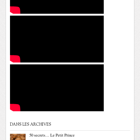
DANS LES ARCHIVES
50 secrets… Le Petit Prince