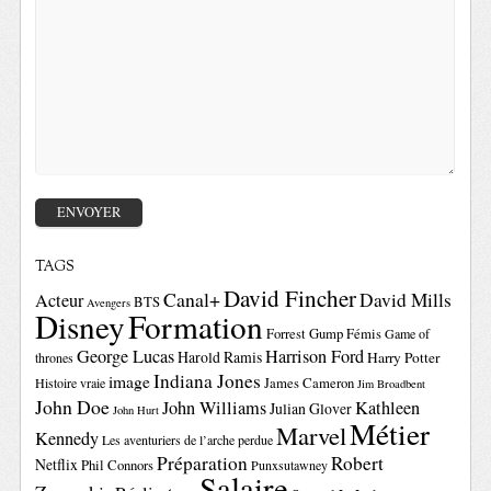
TAGS
David Fincher
Canal+
David Mills
Acteur
BTS
Avengers
Disney
Formation
Forrest Gump
Fémis
Game of
George Lucas
Harrison Ford
Harold Ramis
Harry Potter
thrones
Indiana Jones
image
Histoire vraie
James Cameron
Jim Broadbent
John Doe
John Williams
Kathleen
Julian Glover
John Hurt
Métier
Marvel
Kennedy
Les aventuriers de l’arche perdue
Préparation
Robert
Netflix
Phil Connors
Punxsutawney
Salaire