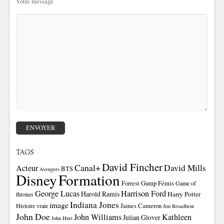
Votre message
TAGS
David Fincher
Canal+
David Mills
Acteur
BTS
Avengers
Disney
Formation
Forrest Gump
Fémis
Game of
George Lucas
Harrison Ford
Harold Ramis
Harry Potter
thrones
Indiana Jones
image
Histoire vraie
James Cameron
Jim Broadbent
John Doe
John Williams
Kathleen
Julian Glover
John Hurt