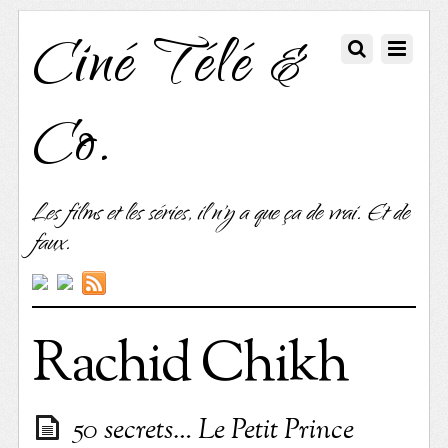
Ciné Télé &
Co.
Les films et les séries, il n'y a que ça de vrai. Et de
faux.
Rachid Chikh
50 secrets… Le Petit Prince