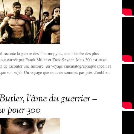
ui raconte la guerre des Thermopyles, une histoire des plus
tout narrée par Frank Miller et Zack Snyder. Mais 300 est aussi
n de raconter une histoire, un voyage cinématographique inédit et
 que son sujet. Un voyage que nous ne sommes pas près d’oublier.
Butler, l’âme du guerrier –
ew pour 300