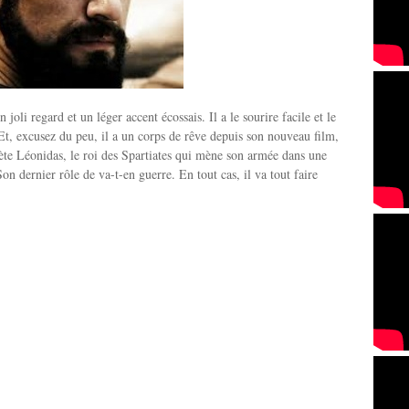
 joli regard et un léger accent écossais. Il a le sourire facile et le
 Et, excusez du peu, il a un corps de rêve depuis son nouveau film,
rète Léonidas, le roi des Spartiates qui mène son armée dans une
on dernier rôle de va-t-en guerre. En tout cas, il va tout faire