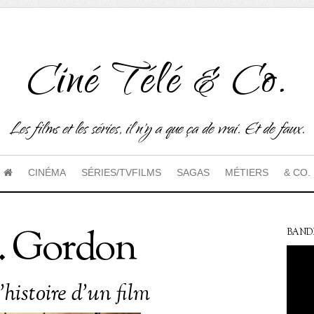
Ciné Télé & Co.
Les films et les séries, il n'y a que ça de vrai. Et de faux.
CINÉMA
SÉRIES/TVFILMS
SAGAS
MÉTIERS
& CO.
. Gordon
BAND
’histoire d’un film