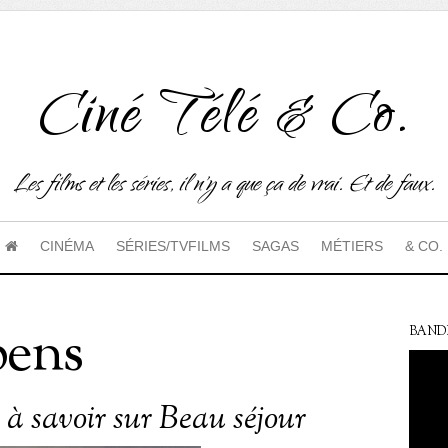
Ciné Télé & Co.
Les films et les séries, il n'y a que ça de vrai. Et de faux.
CINÉMA
SÉRIES/TVFILMS
SAGAS
MÉTIERS
& CO.
pens
BAND
 à savoir sur Beau séjour