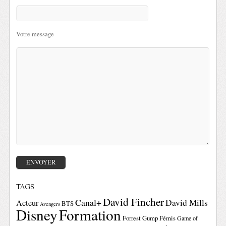
Votre message
TAGS
David Fincher
Canal+
David Mills
Acteur
BTS
Avengers
Disney
Formation
Forrest Gump
Fémis
Game of