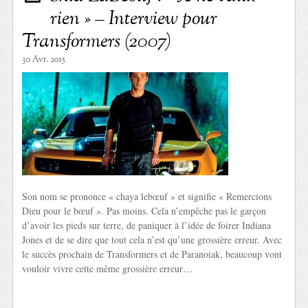
rien » – Interview pour
Transformers (2007)
30 Avr. 2015
Son nom se prononce « chaya lebœuf » et signifie « Remercions
Dieu pour le bœuf ». Pas moins. Cela n’empêche pas le garçon
d’avoir les pieds sur terre, de paniquer à l’idée de foirer Indiana
Jones et de se dire que tout cela n’est qu’une grossière erreur. Avec
le succès prochain de Transformers et de Paranoiak, beaucoup vont
vouloir vivre cette même grossière erreur…