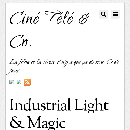
Ciné Télé &
Co.
Les films et les séries, il n'y a que ça de vrai. Et de
faux.
Industrial Light
& Magic