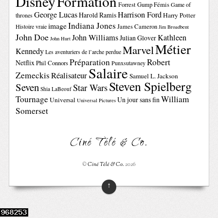
Disney
Formation
Forrest Gump
Fémis
Game of
George Lucas
Harrison Ford
Harold Ramis
Harry Potter
thrones
Indiana Jones
image
Histoire vraie
James Cameron
Jim Broadbent
John Doe
John Williams
Kathleen
Julian Glover
John Hurt
Métier
Marvel
Kennedy
Les aventuriers de l’arche perdue
Préparation
Robert
Netflix
Phil Connors
Punxsutawney
Salaire
Zemeckis
Réalisateur
Samuel L. Jackson
Steven Spielberg
Seven
Star Wars
Shia LaBeouf
Tournage
William
Un jour sans fin
Universal
Universal Pictures
Somerset
Ciné Télé & Co.
©
Ciné Télé & Co.
2026
↑