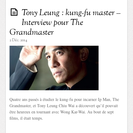
Tony Leung : kung-fu master –
Interview pour The
Grandmaster
2 Déc. 2014
Quatre ans passés à étudier le kung-fu pour incarner Ip Man, The
Grandmaster, et Tony Leung Chiu Wai a découvert qu’il pouvait
être heureux en tournant avec Wong Kar-Wai. Au bout de sept
films, il était temps.