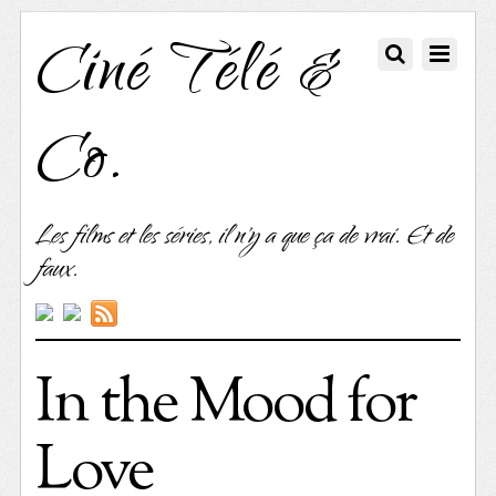
Ciné Télé &
Co.
Les films et les séries, il n'y a que ça de vrai. Et de
faux.
In the Mood for
Love