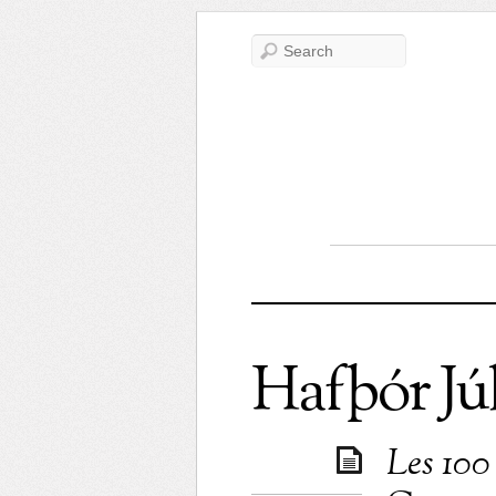
Hafþór Jú
Les 100