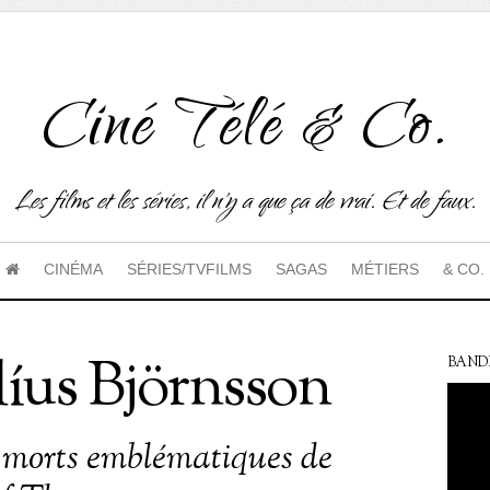
Ciné Télé & Co.
Les films et les séries, il n'y a que ça de vrai. Et de faux.
CINÉMA
SÉRIES/TVFILMS
SAGAS
MÉTIERS
& CO.
líus Björnsson
BAND
 morts emblématiques de