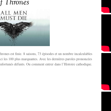
f Thrones
rones est finie. 8 saisons, 73 épisodes et un nombre incalculables
ci les 100 plus marquantes. Avec les dernières paroles prononcées
 infortunés défunts. Ou comment entrer dans l’Histoire cathodique.