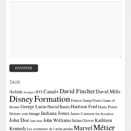
TAGS
David Fincher
Canal+
David Mills
Acteur
BTS
Avengers
Disney
Formation
Forrest Gump
Fémis
Game of
George Lucas
Harrison Ford
Harold Ramis
Harry Potter
thrones
Indiana Jones
image
Histoire vraie
James Cameron
Jim Broadbent
John Doe
John Williams
Kathleen
Julian Glover
John Hurt
Métier
Marvel
Kennedy
Les aventuriers de l’arche perdue