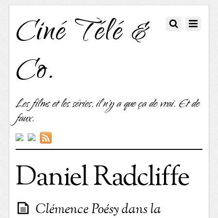
Ciné Télé &
Co.
Les films et les séries, il n'y a que ça de vrai. Et de
faux.
Daniel Radcliffe
Clémence Poésy dans la