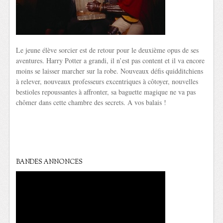
Le jeune élève sorcier est de retour pour le deuxième opus de ses
aventures. Harry Potter a grandi, il n’est pas content et il va encore
moins se laisser marcher sur la robe. Nouveaux défis quidditchiens
à relever, nouveaux professeurs excentriques à côtoyer, nouvelles
bestioles repoussantes à affronter, sa baguette magique ne va pas
chômer dans cette chambre des secrets. A vos balais !
BANDES ANNONCES