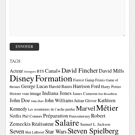
TAGS
David Fincher
Canal+
David Mills
Acteur
BTS
Avengers
Disney
Formation
Forrest Gump
Fémis
Game of
George Lucas
Harrison Ford
Harold Ramis
Harry Potter
thrones
Indiana Jones
image
Histoire vraie
James Cameron
Jim Broadbent
John Doe
John Williams
Kathleen
Julian Glover
John Hurt
Métier
Marvel
Kennedy
Les aventuriers de l’arche perdue
Préparation
Robert
Netflix
Phil Connors
Punxsutawney
Salaire
Zemeckis
Réalisateur
Samuel L. Jackson
Steven Spielberg
Seven
Star Wars
Shia LaBeouf