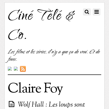
Ciné Télé &
Co.
Les films et les séries, il n'y a que ça de vrai. Et de
faux.
Claire Foy
Wolf Hall : Les loups sont