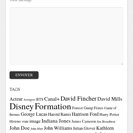
TAGS
David Fincher
Canal+
David Mills
Acteur
BTS
Avengers
Disney
Formation
Forrest Gump
Fémis
Game of
George Lucas
Harrison Ford
Harold Ramis
Harry Potter
thrones
Indiana Jones
image
Histoire vraie
James Cameron
Jim Broadbent
John Doe
John Williams
Kathleen
Julian Glover
John Hurt