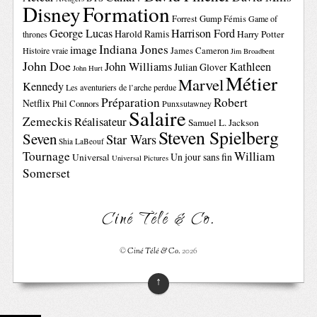
Disney
Formation
Forrest Gump
Fémis
Game of
George Lucas
Harrison Ford
Harold Ramis
Harry Potter
thrones
Indiana Jones
image
Histoire vraie
James Cameron
Jim Broadbent
John Doe
John Williams
Kathleen
Julian Glover
John Hurt
Métier
Marvel
Kennedy
Les aventuriers de l’arche perdue
Préparation
Robert
Netflix
Phil Connors
Punxsutawney
Salaire
Zemeckis
Réalisateur
Samuel L. Jackson
Steven Spielberg
Seven
Star Wars
Shia LaBeouf
Tournage
William
Un jour sans fin
Universal
Universal Pictures
Somerset
Ciné Télé & Co.
©
Ciné Télé & Co.
2026
↑