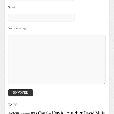
Sujet
Votre message
TAGS
David Fincher
Canal+
David Mills
Acteur
BTS
Avengers