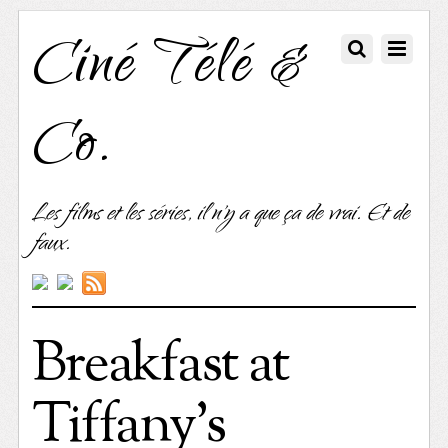
Ciné Télé &
Co.
Les films et les séries, il n'y a que ça de vrai. Et de
faux.
Breakfast at
Tiffany’s