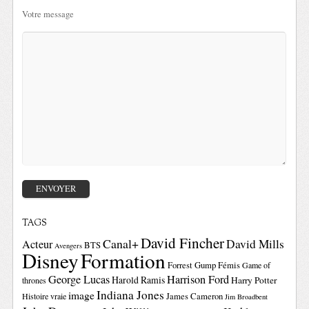
Votre message
TAGS
David Fincher
Canal+
David Mills
Acteur
BTS
Avengers
Disney
Formation
Forrest Gump
Fémis
Game of
George Lucas
Harrison Ford
Harold Ramis
Harry Potter
thrones
Indiana Jones
image
Histoire vraie
James Cameron
Jim Broadbent