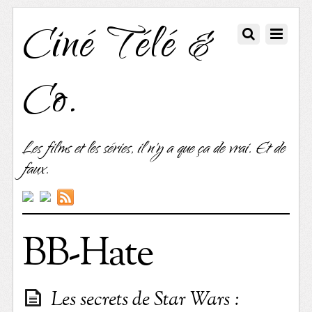
Ciné Télé &
Co.
Les films et les séries, il n'y a que ça de vrai. Et de
faux.
BB-Hate
Les secrets de Star Wars :